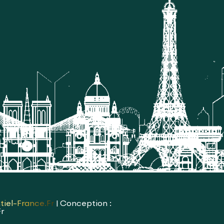
tiel-France.fr
| Conception :
fr