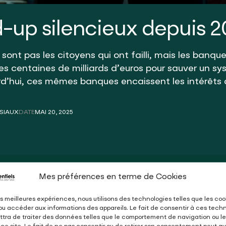
d-up silencieux depuis 
sont pas les citoyens qui ont failli, mais les banq
des centaines de milliards d’euros pour sauver un sy
rd’hui, ces mêmes banques encaissent les intérêts 
SSIAUX
DATE
MAI 20, 2025
SSIAUX
MAI 20, 2025
Mes préférences en terme de Cookies
les meilleures expériences, nous utilisons des technologies telles que les coo
is à
tout
ou accéder aux informations des appareils. Le fait de consentir à ces tech
tra de traiter des données telles que le comportement de navigation ou le