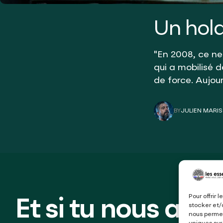
Un hol
"En 2008, ce ne 
qui a mobilisé 
de force. Aujou
BY
JULIEN MARI
JULIEN MARI
Pour offrir 
Et si tu nous aida
stocker et/
nous permet