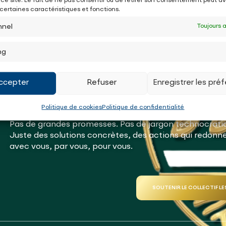
 ce site. Le fait de ne pas consentir ou de retirer son consentement peut avo
 certaines caractéristiques et fonctions.
nnel
Toujours 
ng
Parce que rien ne changera vraiment si on ne le fait 
Nous, Les Essentiels, croyons qu’il est encore possible
sens au cœur des décisions.
ccepter
Refuser
Enregistrer les pré
Nous voulons une France plus juste, plus humaine, ancr
attachée à ses territoires.
Politique de cookies
Politique de confidentialité
Pas de grandes promesses. Pas de jargon technocrati
Juste des solutions concrètes, des actions qui redonn
avec vous, par vous, pour vous.
SOUTENIR LE COLLECTIF LE