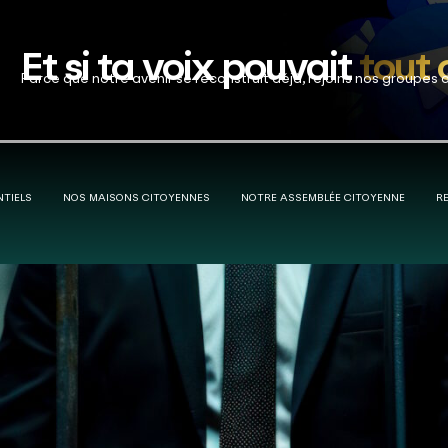
Et si ta voix pouvait
tout
Parce que notre avenir se reconstruit déjà, rejoins nos groupes 
NTIELS
NOS MAISONS CITOYENNES
NOTRE ASSEMBLÉE CITOYENNE
R