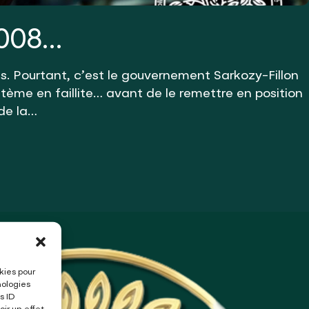
2008…
ues. Pourtant, c’est le gouvernement Sarkozy-Fillon
stème en faillite… avant de le remettre en position
de la…
kies pour
nologies
s ID