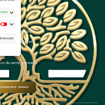
ir un effet
activé
pas ensemble.
 de remettre le bon
férences
ée dans le réel et
que.
ent du sens, pensées
S ESSENTIELS - FRANCE