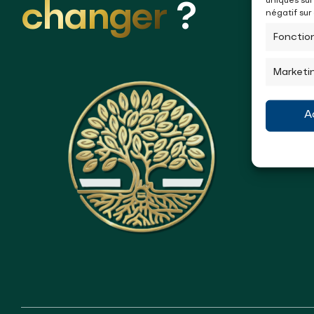
uniques sur
changer
?
négatif sur
Fonctio
Marketi
A