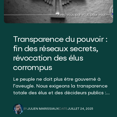
Transparence du pouvoir :
fin des réseaux secrets,
révocation des élus
corrompus
Le peuple ne doit plus être gouverné à
l’aveugle. Nous exigeons la transparence
totale des élus et des décideurs publics :
publication obligatoire des affiliations,
interdiction des réseaux occultes, et
BY
JULIEN MARISSIAUX
DATE
JUILLET 24, 2025
révocation immédiate en cas de
JULIEN MARISSIAUX
JUILLET 24, 2025