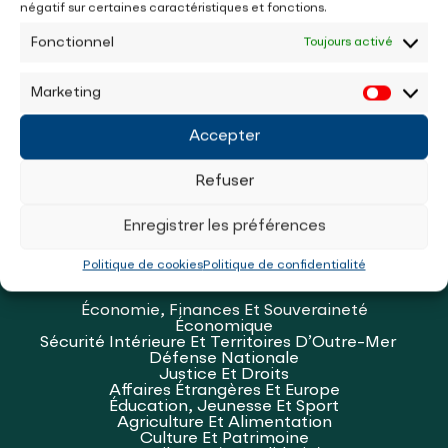
négatif sur certaines caractéristiques et fonctions.
par vous, pour vous.
Fonctionnel
Toujours activé
Marketing
SOUTENIR LE COLLECTIF LES ESSENTIELS - FRANCE
Accepter
Refuser
Enregistrer les préférences
POUR UNE FRANCE FIDÈLE À VOS
Politique de cookies
Politique de confidentialité
INTÉRÊTS, JUSTE ET SOUVERAINE.
Économie, Finances Et Souveraineté
Économique
Sécurité Intérieure Et Territoires D’Outre-Mer
Défense Nationale
Justice Et Droits
Affaires Étrangères Et Europe
Éducation, Jeunesse Et Sport
Agriculture Et Alimentation
Culture Et Patrimoine