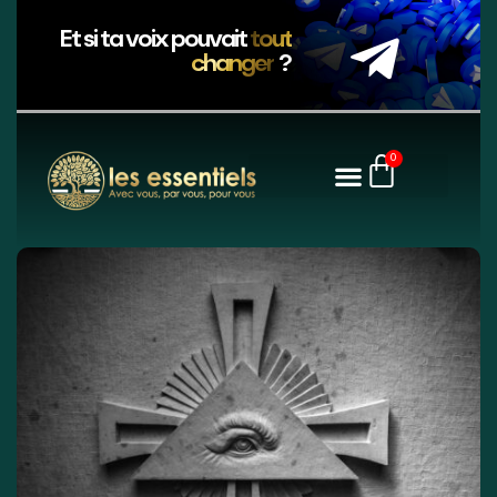
Et si ta voix pouvait
tout
changer
?
0