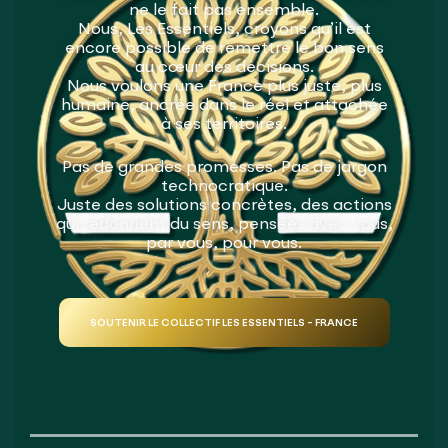
ne le fait pas ensemble.
Nous, Les Essentiels, croyons qu’il est
encore possible de remettre le bon sens
au cœur des décisions.
Nous voulons une France plus juste, plus
humaine, ancrée dans le réel et attachée
à ses territoires.
Pas de grandes promesses. Pas de jargon
technocratique.
Juste des solutions concrètes, des actions
qui redonnent du sens, pensées avec vous,
par vous, pour vous.
SOUTENIR LE COLLECTIF LES ESSENTIELS - FRANCE