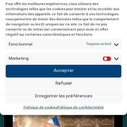
Pour offrir les meilleures expériences, nous utilisons des
technologies telles que les cookies pour stocker et/ou accéder aux
informations des appareils. Le fait de consentir à ces technologies
nous permettra de traiter des données telles que le comportement
de navigation ou les ID uniques sur ce site. Le fait de ne pas
Ces francs-maçons qui nous
consentir ou de retirer son consentement peut avoir un effet
négatif sur certaines caractéristiques et fonctions.
gouvernent : quelques noms bien
connus
Fonctionnel
Toujours activé
BY
JULIEN MARISSIAUX
DATE
MAI 05, 2025
Marketing
JULIEN MARISSIAUX
MAI 05, 2025
Accepter
Refuser
Enregistrer les préférences
Politique de cookies
Politique de confidentialité