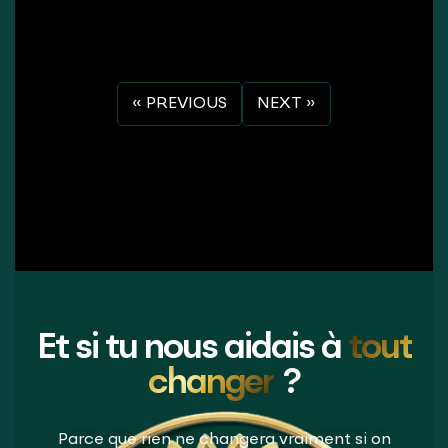
« PREVIOUS
NEXT »
Et si tu nous aidais à
tout
changer
?
Parce que rien ne changera vraiment si on