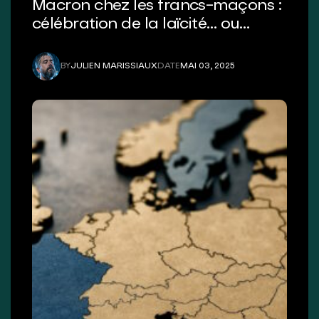
Macron chez les francs-maçons :
célébration de la laïcité… ou
reconnaissance d’un pouvoir
caché ?
BY
JULIEN MARISSIAUX
DATE
MAI 03, 2025
JULIEN MARISSIAUX
MAI 03, 2025