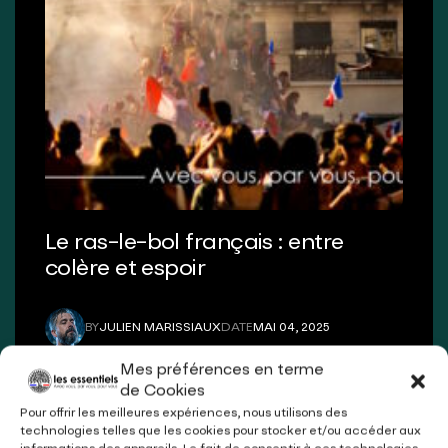
Le ras-le-bol français : entre
colère et espoir
BY
JULIEN MARISSIAUX
DATE
MAI 04, 2025
JULIEN MARISSIAUX
MAI 04, 2025
Mes préférences en terme
de Cookies
Pour offrir les meilleures expériences, nous utilisons des
technologies telles que les cookies pour stocker et/ou accéder aux