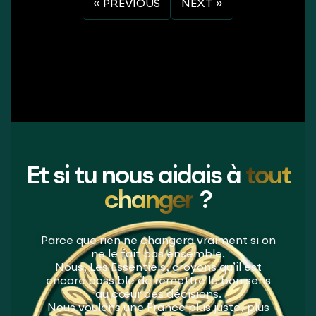
« PREVIOUS
NEXT »
Et si tu nous aidais à
tout
changer
?
Parce que rien ne changera vraiment si on
ne le fait pas ensemble.
Nous, Les Essentiels, croyons qu’il est
encore possible de remettre le bon sens
au cœur des décisions.
Nous voulons une France plus juste, plus