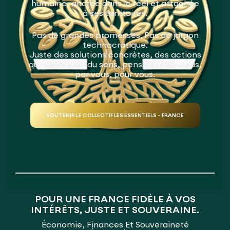
humaine, ancrée dans le réel et attachée
à ses territoires.
Pas de grandes promesses. Pas de jargon
technocratique.
Juste des solutions concrètes, des actions
qui redonnent du sens, pensées avec vous,
par vous, pour vous.
SOUTENIR LE COLLECTIF LES ESSENTIELS - FRANCE
POUR UNE FRANCE FIDÈLE À VOS
INTÉRÊTS, JUSTE ET SOUVERAINE.
Économie, Finances Et Souveraineté