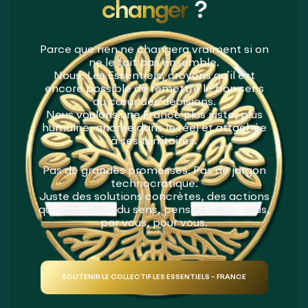
changer
?
Parce que rien ne changera vraiment si on
ne le fait pas ensemble.
Nous, Les Essentiels, croyons qu’il est
encore possible de remettre le bon sens
au cœur des décisions.
Nous voulons une France plus juste, plus
humaine, ancrée dans le réel et attachée
à ses territoires.
Pas de grandes promesses. Pas de jargon
technocratique.
Juste des solutions concrètes, des actions
qui redonnent du sens, pensées avec vous,
par vous, pour vous.
SOUTENIR LE COLLECTIF LES ESSENTIELS - FRANCE