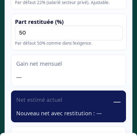
Par défaut 22% (salarié secteur privé). Ajustable.
Part restituée (%)
Par défaut 50% comme dans l’exigence.
Gain net mensuel
—
—
Net estimé actuel
—
Nouveau net avec restitution :
—
Décomposition (approx.) :