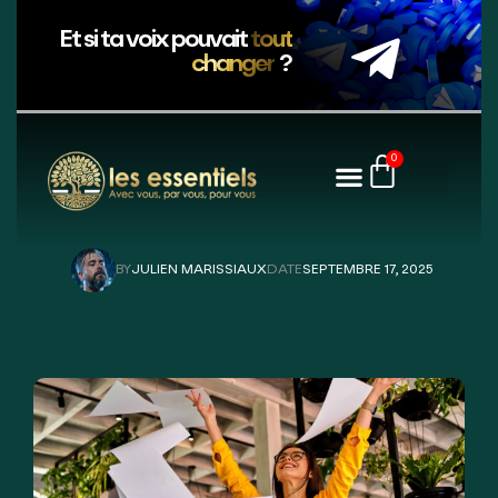
Et si ta voix pouvait
tout
changer
?
0
BY
JULIEN MARISSIAUX
DATE
SEPTEMBRE 17, 2025
JULIEN MARISSIAUX
SEPTEMBRE 17, 2025