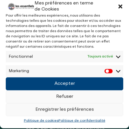
Mes préférences en terme
de Cookies
Charges salariales estimées :
—
Pour offrir les meilleures expériences, nous utilisons des
technologies telles que les cookies pour stocker et/ou accéder aux
Part restituée au net :
—
informations des appareils. Le fait de consentir à ces technologies
Taux utilisés :
—
nous permettra de traiter des données telles que le comportement
de navigation ou les ID uniques sur ce site. Le fait de ne pas
consentir ou de retirer son consentement peut avoir un effet
Note
: calcul indicatif basé sur un taux
négatif sur certaines caractéristiques et fonctions.
moyen de charges salariales. Le net « actuel »
Fonctionnel
et le gain varient selon conventions, mutuelle,
Toujours activé
tickets resto, etc.
Marketing
Accepter
Les impacts attendus sur
l’économie réelle
Refuser
Enregistrer les préférences
1. Pouvoir d’achat immédiat
Chaque salarié récupère +150 à +350 €
Politique de cookies
Politique de confidentialité
nets par mois, soit entre +2 000 et +4
000 € par an injectés directement