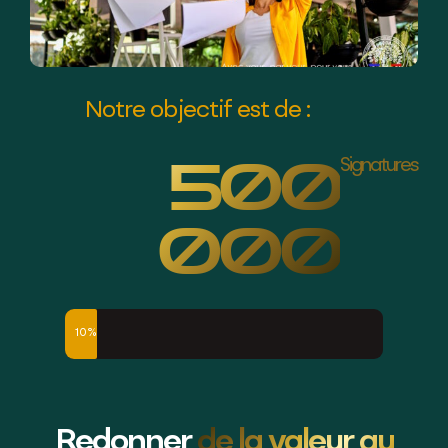
Notre objectif est de :
500
Signatures
000
10%
Redonner
de la valeur au