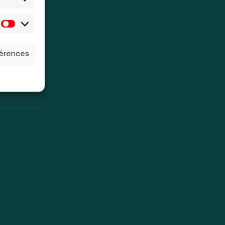
férences
e.