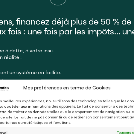
oyens, financez déjà plus de 50 % de
x fois : une fois par les impôts… u
e à dette, à votre insu.
 réalité :
ent un système en faillite.
té.
Mes préférences en terme de Cookies
s, sans aucune protection réelle.
les meilleures expériences, nous utilisons des technologies telles que les coo
ute sa valeur
ou accéder aux informations des appareils. Le fait de consentir à ces tech
tra de traiter des données telles que le comportement de navigation ou le
 ce site. Le fait de ne pas consentir ou de retirer son consentement peut avo
 certaines caractéristiques et fonctions.
 d’achat depuis 2000
nnel
Toujours 