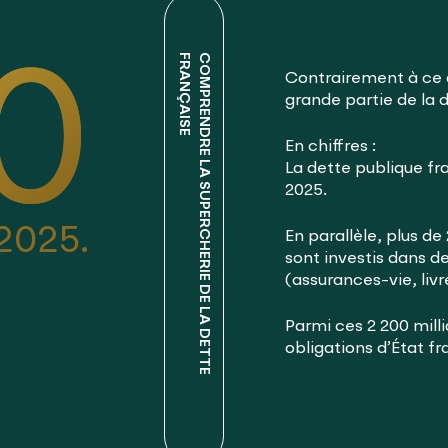
E
C
O
M
P
R
E
N
D
R
E
L
A
S
U
P
E
R
C
H
E
R
I
E
D
E
L
A
D
E
T
T
E
F
R
A
N
Ç
A
I
S
0
Contrairement à ce 
grande partie de la 
En chiffres :
La dette publique fra
2025.
 2025.
En parallèle, plus de
sont investis dans d
(assurances-vie, livr
Parmi ces 2 200 milli
obligations d’État f