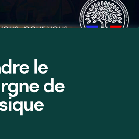
dre le
argne de
ysique