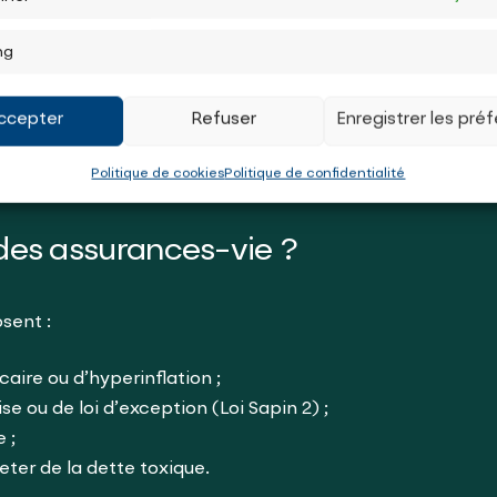
ng
francs (0,45 €).
e 9 francs.
ccepter
Refuser
Enregistrer les pré
l’euro a fondu de plus de 60 % sur certains produits de bas
Politique de cookies
Politique de confidentialité
salaires n’augmentent pas, vos charges explosent.
 des assurances-vie ?
sent :
caire ou d’hyperinflation ;
e ou de loi d’exception (Loi Sapin 2) ;
 ;
heter de la dette toxique.