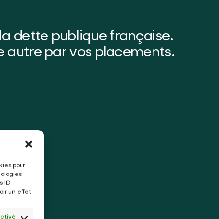
 la dette publique française.
ne autre par vos placements.
kies pour
nologies
s ID
ir un effet
activé