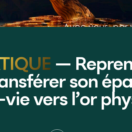
TIQUE
— Repren
transférer son ép
vie vers l’or ph