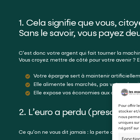
1. Cela signifie que vous, cit
Sans le savoir, vous payez deu
C’est donc votre argent qui fait tourner la machin
Vous croyez mettre de côté pour votre avenir ? En
Votre épargne sert à maintenir artificiellem
Elle alimente les marchés, pas votre sécuri
Elle expose vos économies aux crises future
Pour offrir 
2. L’euro a perdu (presque) to
stocker et/
nous permet
uniques sur
négatif sur
Ce qu’on ne vous dit jamais : la perte de pouvoir
Fonctio