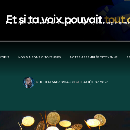
Et si ta voix pouvait
tout
Parce que notre avenir se reconstruit déjà, rejoins nos groupes 
NTIELS
NOS MAISONS CITOYENNES
NOTRE ASSEMBLÉE CITOYENNE
R
BY
JULIEN MARISSIAUX
DATE
AOÛT 07, 2025
JULIEN MARISSIAUX
AOÛT 07, 2025